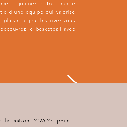
rmé, rejoignez notre grande
artie d'une équipe qui valorise
e plaisir du jeu. Inscrivez-vous
 découvrez le basketball avec
ur la saison 2026-27 pour