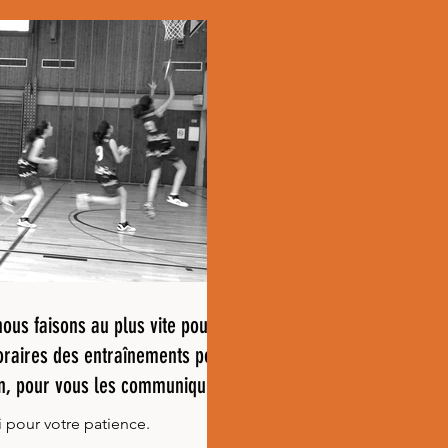
nous faisons au plus vite pour
oraires des entraînements pour
on, pour vous les communiquer
rapidement!
 pour votre patience.