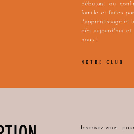
débutant ou confi
famille et faites p
l'apprentissage et l
dès aujourd'hui et
nous !
NOTRE CLUB
PTION
Inscrivez-vous po