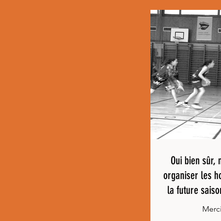
Oui bien sûr, 
organiser les h
la future sais
Merci