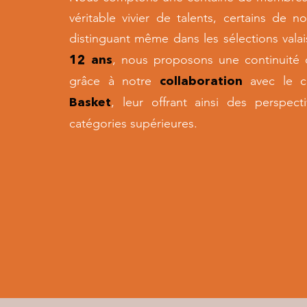
véritable vivier de talents, certains de 
distinguant même dans les sélections vala
, nous proposons une continuité d
12 ans
grâce à notre
avec le c
collaboration
, leur offrant ainsi des perspect
Basket
catégories supérieures.