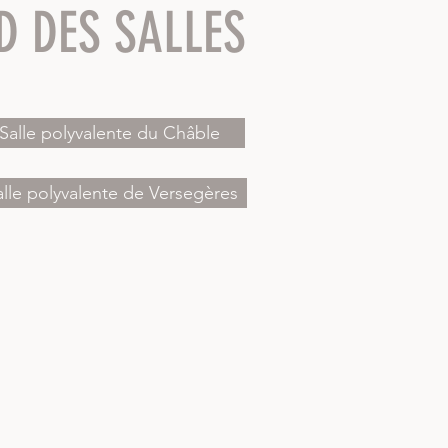
D DES SALLES
Salle polyvalente du Châble
alle polyvalente de Versegères