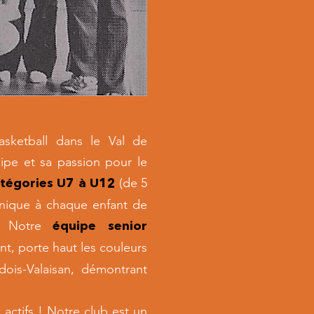
sketball dans le Val de
ipe et sa passion pour le
(de 5
atégories U7 à U12
unique à chaque enfant de
e. Notre
équipe senior
t, porte haut les couleurs
ois-Valaisan, démontrant
actifs ! Notre club est un