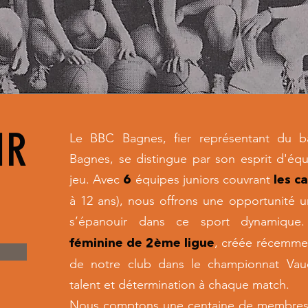
IR
Le BBC Bagnes, fier représentant du ba
Bagnes, se distingue par son esprit d'équ
jeu. Avec
équipes juniors couvrant
6
les c
à 12 ans), nous offrons une opportunité 
s’épanouir dans ce sport dynamiqu
, créée récemmen
féminine de 2ème ligue
de notre club dans le championnat Vaud
talent et détermination à chaque match.
​Nous comptons une centaine de
membres 